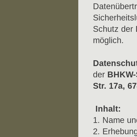
Datenübertr
Sicherheits
Schutz der D
möglich.
Datenschu
der
BHKW-S
Str. 17a, 
Inhalt:
1. Name und
2. Erhebun