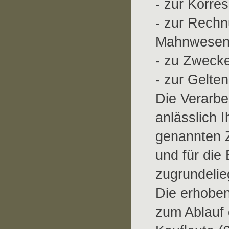
- zur Korre
- zur Rechn
Mahnwesen
- zu Zwecke
- zur Gelt
Die Verarbe
anlässlich I
genannten Z
und für die
zugrundelie
Die erhobe
zum Ablauf 