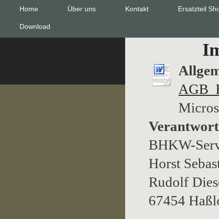
Home
Über uns
Kontakt
Ersatzteil Sh
Download
I
Allge
AGB_
Micros
Verantwort
BHKW-Serv
Horst Sebas
Rudolf Diese
67454 Haßl