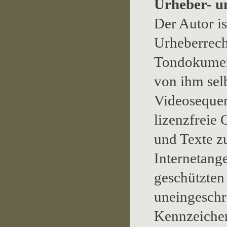
Urheber- u
Der Autor is
Urheberrech
Tondokument
von ihm sel
Videosequen
lizenzfreie
und Texte z
Internetang
geschützten
uneingeschr
Kennzeichen