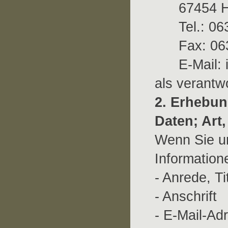
67454 
Tel.: 0
Fax: 0
E-Mail:
als verantwo
2. Erhebu
Daten; Ar
Wenn Sie u
Information
- Anrede, T
- Anschrift
- E-Mail-Ad