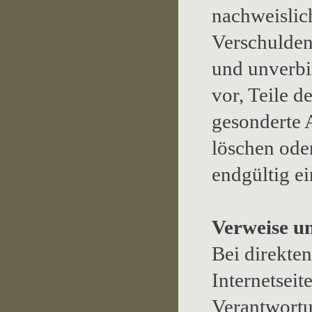
nachweislich
Verschulden 
und unverbi
vor, Teile 
gesonderte 
löschen oder
endgültig ei
Verweise u
Bei direkte
Internetseit
Verantwortu