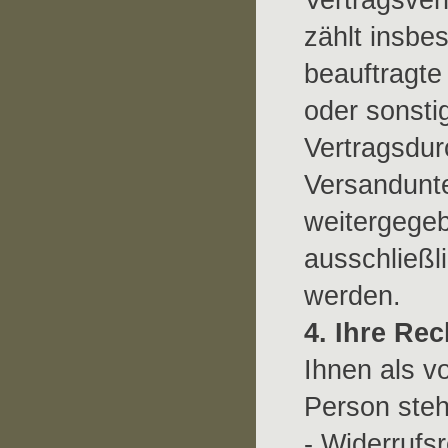
zählt insbe
beauftragte 
oder sonstig
Vertragsdurc
Versandunt
weitergegeb
ausschließ
werden.
4. Ihre Rec
Ihnen als v
Person ste
- Widerrufsr