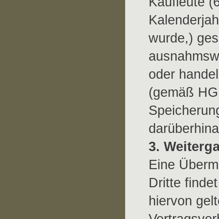
Kaufleute (
Kalenderjah
wurde,) ges
ausnahmswei
oder handel
(gemäß HGB
Speicherung
darüberhina
3. Weiterg
Eine Überm
Dritte finde
hiervon gel
Vertragsverh