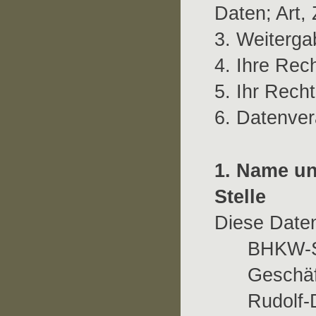
Daten; Art
3. Weiterga
4. Ihre Rec
5. Ihr Rech
6. Datenver
1. Name un
Stelle
Diese Daten
BHKW-S
Geschäf
Rudolf-