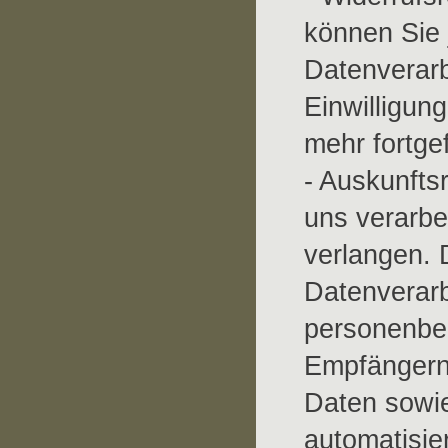
können Sie 
Datenverarb
Einwilligung
mehr fortge
- Auskunfts
uns verarb
verlangen. 
Datenverarb
personenbez
Empfängern,
Daten sowie
automatisie