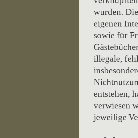
verknüpften
wurden. Dies
eigenen Int
sowie für F
Gästebücher
illegale, fe
insbesonder
Nichtnutzun
entstehen, h
verwiesen wu
jeweilige Ve